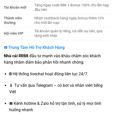
Tặng ngay code 88K + Bonus 100% cho lần nạp
Tài khoản mới
đầu tiên
Thành viên
Nhận cashback hàng ngày, bonus thêm 10%
thường
cho mỗi lần nạp
Tài khoản quản lý riêng, rút tiền ưu tiên, quà
Hội viên VIP
tặng sinh nhật
☎️ Trung Tâm Hỗ Trợ Khách Hàng
Nhà cái RR88
đầu tư mạnh vào khâu chăm sóc khách
hàng nhằm đảm bảo phản hồi nhanh chóng:
🌐 Hệ thống livechat hoạt động liên tục 24/7
📱 Tư vấn qua Telegram – có bot và nhân viên tiếng
Việt
☎️ Kênh hotline & Zalo hỗ trợ tận tình, xử lý mọi tình
huống nhanh