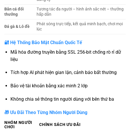
Bắn cá đổi
Tương tác đa người – hình ảnh sắc nét – thưởng
thưởng
hấp dẫn
Phát sóng trực tiếp, kết quả minh bạch, chơi mọi
Đá gà & Lô đề
lúc
🔐 Hệ Thống Bảo Mật Chuẩn Quốc Tế
Mã hóa đường truyền bằng SSL 256-bit chống rò rỉ dữ
liệu
Tích hợp AI phát hiện gian lận, cảnh báo bất thường
Bảo vệ tài khoản bằng xác minh 2 lớp
Không chia sẻ thông tin người dùng với bên thứ ba
🎁 Ưu Đãi Theo Từng Nhóm Người Dùng
NHÓM NGƯỜI
CHÍNH SÁCH ƯU ĐÃI
CHƠI