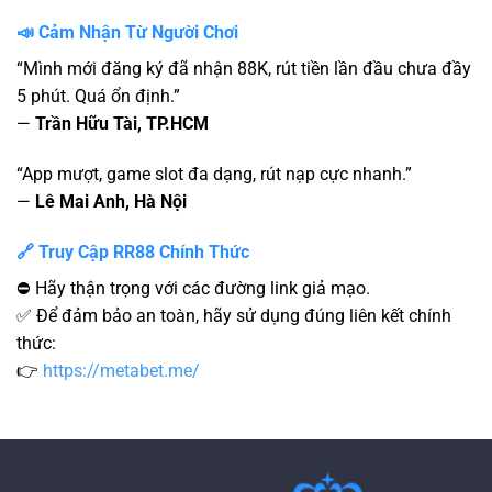
📣 Cảm Nhận Từ Người Chơi
“Mình mới đăng ký đã nhận 88K, rút tiền lần đầu chưa đầy
5 phút. Quá ổn định.”
—
Trần Hữu Tài, TP.HCM
“App mượt, game slot đa dạng, rút nạp cực nhanh.”
—
Lê Mai Anh, Hà Nội
🔗 Truy Cập RR88 Chính Thức
⛔ Hãy thận trọng với các đường link giả mạo.
✅ Để đảm bảo an toàn, hãy sử dụng đúng liên kết chính
thức:
👉
https://metabet.me/