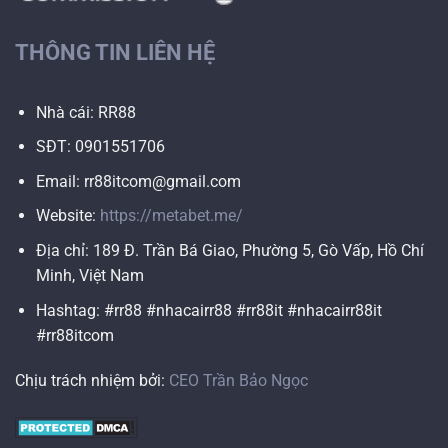
THÔNG TIN LIÊN HỆ
Nhà cái: RR88
SĐT: 0901551706
Email:
rr88itcom@gmail.com
Website:
https://metabet.me/
Địa chỉ: 189 Đ. Trần Bá Giao, Phường 5, Gò Vấp, Hồ Chí
Minh, Việt Nam
Hashtag: #rr88 #nhacairr88 #rr88it #nhacairr88it
#rr88itcom
Chịu trách nhiệm bởi:
CEO Trần Bảo Ngọc