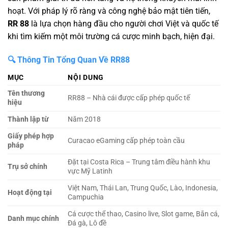
hoạt. Với pháp lý rõ ràng và công nghệ bảo mật tiên tiến,
RR 88
là lựa chọn hàng đầu cho người chơi Việt và quốc tế
khi tìm kiếm một môi trường cá cược minh bạch, hiện đại.
🔍 Thông Tin Tổng Quan Về RR88
MỤC
NỘI DUNG
Tên thương
RR88 – Nhà cái được cấp phép quốc tế
hiệu
Thành lập từ
Năm 2018
Giấy phép hợp
Curacao eGaming cấp phép toàn cầu
pháp
Đặt tại Costa Rica – Trung tâm điều hành khu
Trụ sở chính
vực Mỹ Latinh
Việt Nam, Thái Lan, Trung Quốc, Lào, Indonesia,
Hoạt động tại
Campuchia
Cá cược thể thao, Casino live, Slot game, Bắn cá,
Danh mục chính
Đá gà, Lô đề