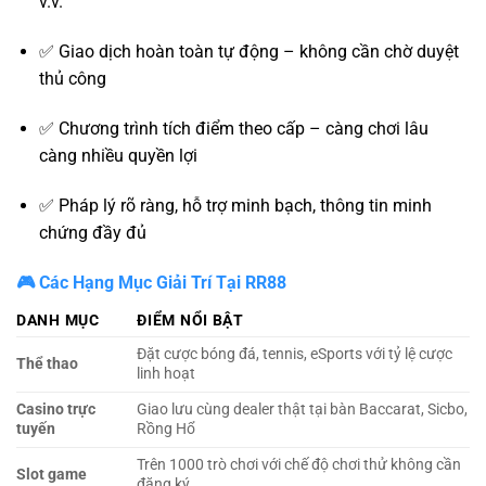
v.v.
✅ Giao dịch hoàn toàn tự động – không cần chờ duyệt
thủ công
✅ Chương trình tích điểm theo cấp – càng chơi lâu
càng nhiều quyền lợi
✅ Pháp lý rõ ràng, hỗ trợ minh bạch, thông tin minh
chứng đầy đủ
🎮 Các Hạng Mục Giải Trí Tại RR88
DANH MỤC
ĐIỂM NỔI BẬT
Đặt cược bóng đá, tennis, eSports với tỷ lệ cược
Thể thao
linh hoạt
Casino trực
Giao lưu cùng dealer thật tại bàn Baccarat, Sicbo,
tuyến
Rồng Hổ
Trên 1000 trò chơi với chế độ chơi thử không cần
Slot game
đăng ký