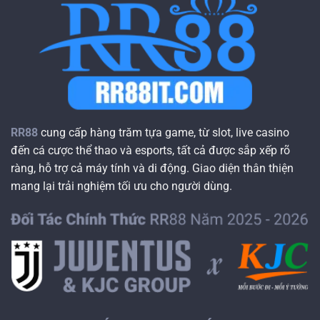
RR88
cung cấp hàng trăm tựa game, từ slot, live casino
đến cá cược thể thao và esports, tất cả được sắp xếp rõ
ràng, hỗ trợ cả máy tính và di động. Giao diện thân thiện
mang lại trải nghiệm tối ưu cho người dùng.