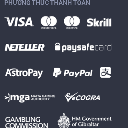
PHƯƠNG THỨC THANH TOÁN