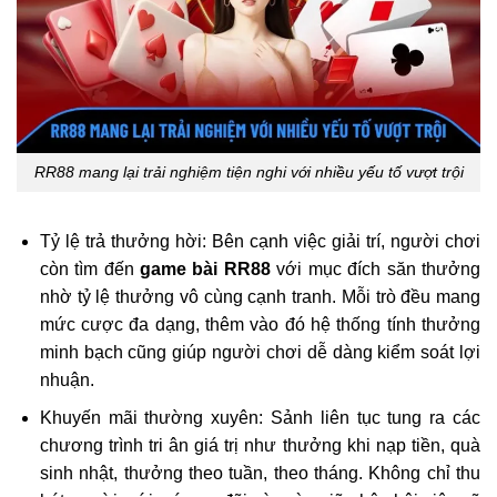
RR88 mang lại trải nghiệm tiện nghi với nhiều yếu tố vượt trội
Tỷ lệ trả thưởng hời: Bên cạnh việc giải trí, người chơi
còn tìm đến
game bài RR88
với mục đích săn thưởng
nhờ tỷ lệ thưởng vô cùng cạnh tranh. Mỗi trò đều mang
mức cược đa dạng, thêm vào đó hệ thống tính thưởng
minh bạch cũng giúp người chơi dễ dàng kiểm soát lợi
nhuận.
Khuyến mãi thường xuyên: Sảnh liên tục tung ra các
chương trình tri ân giá trị như thưởng khi nạp tiền, quà
sinh nhật, thưởng theo tuần, theo tháng. Không chỉ thu