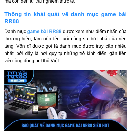
mà còn đến từ trải nghiệm thực tế.
Thông tin khái quát về danh mục game bài
RR88
Danh mục
game bài RR88
được xem như điểm nhấn của
thương hiệu, làm nên tên tuổi cùng sự bứt phá của nền
tảng. Vốn dĩ được gọi là danh mục được truy cập nhiều
nhất, bởi đây là nơi quy tụ những trò kinh điển, gắn liền
với cộng đồng bet thủ Việt.