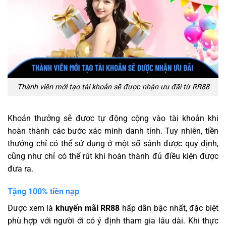
Thành viên mới tạo tài khoản sẽ được nhận ưu đãi từ RR88
Khoản thưởng sẽ được tự động cộng vào tài khoản khi
hoàn thành các bước xác minh danh tính. Tuy nhiên, tiền
thưởng chỉ có thể sử dụng ở một số sảnh được quy định,
cũng như chỉ có thể rút khi hoàn thành đủ điều kiện được
đưa ra.
Tặng 100% tiền nạp
Được xem là
khuyến mãi RR88
hấp dẫn bậc nhất, đặc biệt
phù hợp với người ới có ý định tham gia lâu dài. Khi thực