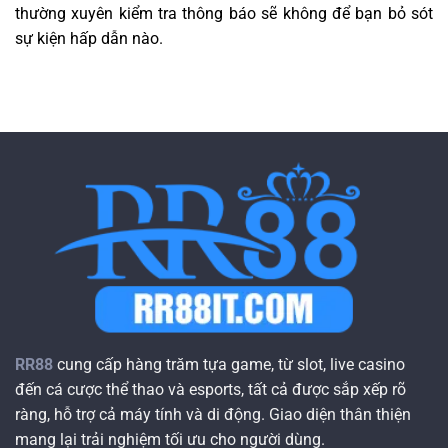
thường xuyên kiểm tra thông báo sẽ không để bạn bỏ sót
sự kiện hấp dẫn nào.
RR88
cung cấp hàng trăm tựa game, từ slot, live casino
đến cá cược thể thao và esports, tất cả được sắp xếp rõ
ràng, hỗ trợ cả máy tính và di động. Giao diện thân thiện
mang lại trải nghiệm tối ưu cho người dùng.