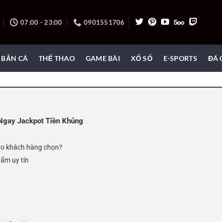
07:00 - 23:00
0901551706
BẮN CÁ
THỂ THAO
GAME BÀI
XỔ SỐ
E-SPORTS
ĐÁ 
Ngay Jackpot Tiền Khủng
ảo khách hàng chọn?
hẩm uy tín