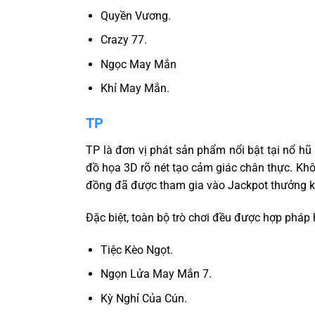
Quyền Vương.
Crazy 77.
Ngọc May Mắn
Khỉ May Mắn.
TP
TP là đơn vị phát sản phẩm nổi bật tại nổ hũ
đồ họa 3D rõ nét tạo cảm giác chân thực. Khôn
đồng đã được tham gia vào Jackpot thưởng 
Đặc biệt, toàn bộ trò chơi đều được hợp pháp 
Tiệc Kèo Ngọt.
Ngọn Lửa May Mắn 7.
Kỳ Nghỉ Của Cún.