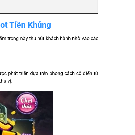
ot Tiền Khủng
hẩm trong này thu hút khách hành nhờ vào các
ược phát triển dựa trên phong cách cổ điển từ
thú vị.