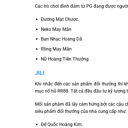
Các trò chơi đình đám từ PG đang được người
Đường Mạt Chược.
Neko May Mắn
Ban Nhạc Hoang Dã
Rồng May Mắn
Nữ Hoàng Tiền Thưởng
JILI
Khi nhắc đến các sản phẩm đổi thưởng thì kh
mục nổ hũ RR88. Tất cả đều đầu tư kỹ lượng t
Mỗi sản phảm đã lấy cảm hứng bởi các câu chu
siêu phẩm đổi thưởng của nhà cung cấp như:
Đế Quốc Hoàng Kim.