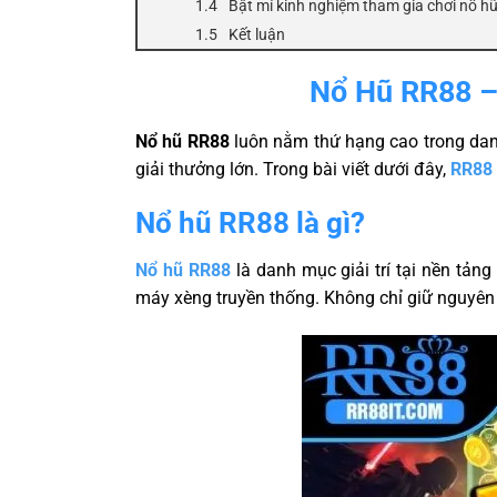
Bật mí kinh nghiệm tham gia chơi nổ hũ
Kết luận
Nổ Hũ RR88 –
Nổ hũ RR88
luôn nằm thứ hạng cao trong dan
giải thưởng lớn. Trong bài viết dưới đây,
RR88
Nổ hũ RR88 là gì?
Nổ hũ RR88
là danh mục giải trí tại nền tản
máy xèng truyền thống. Không chỉ giữ nguyên