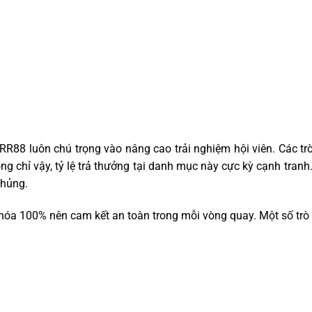
 RR88 luôn chú trọng vào nâng cao trải nghiệm hội viên. Các tr
g chỉ vậy, tỷ lệ trả thưởng tại danh mục này cực kỳ cạnh tran
khủng.
hóa 100% nên cam kết an toàn trong mỗi vòng quay. Một số trò 